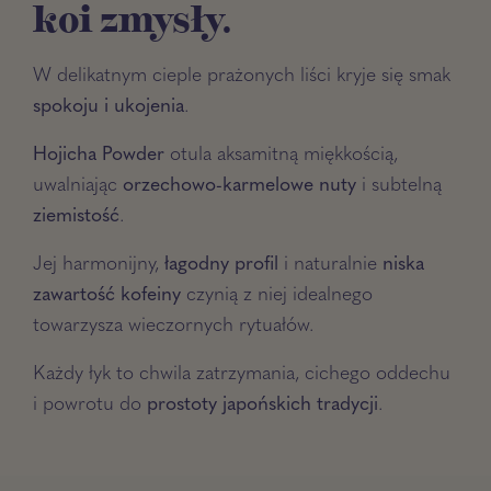
koi zmysły.
W delikatnym cieple prażonych liści kryje się smak
spokoju i ukojenia
.
Hojicha Powder
otula aksamitną miękkością,
uwalniając
orzechowo-karmelowe nuty
i subtelną
ziemistość
.
Jej harmonijny,
łagodny profil
i naturalnie
niska
zawartość kofeiny
czynią z niej idealnego
towarzysza wieczornych rytuałów.
Każdy łyk to chwila zatrzymania, cichego oddechu
i powrotu do
prostoty japońskich tradycji
.