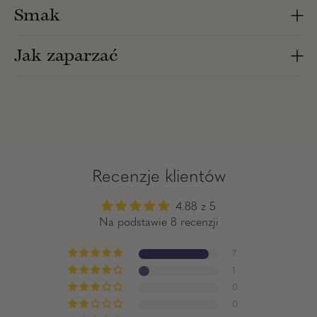
Smak
Jak zaparzać
Recenzje klientów
4.88 z 5
Na podstawie 8 recenzji
7
1
0
0