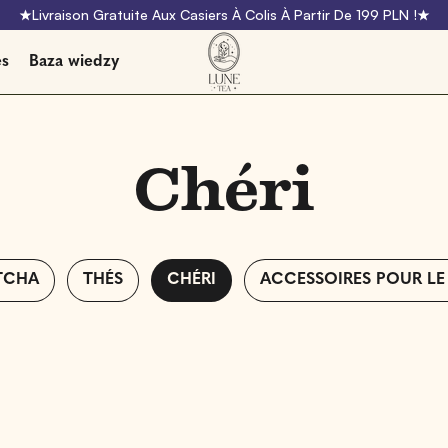
Livraison Gratuite Aux Casiers À Colis À Partir De 199 PLN !
es
Baza wiedzy
Chéri
TCHA
THÉS
CHÉRI
ACCESSOIRES POUR LE