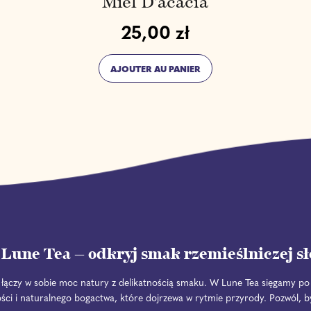
Miel D'acacia
25,00 zł
Prix normal
AJOUTER AU PANIER
,
Miel
d'acacia
Lune Tea — odkryj smak rzemieślniczej s
la i łączy w sobie moc natury z delikatnością smaku. W Lune Tea sięgamy po
ści i naturalnego bogactwa, które dojrzewa w rytmie przyrody. Pozwól, 