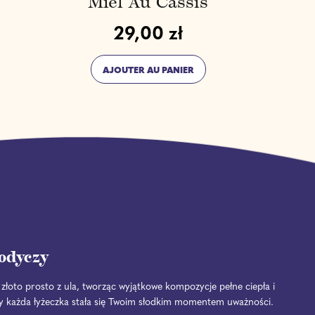
Miel Au Cassis
29,00 zł
Prix normal
AJOUTER AU PANIER
,
Miel
au
cassis
łodyczy
 złoto prosto z ula, tworząc wyjątkowe kompozycje pełne ciepła i
by każda łyżeczka stała się Twoim słodkim momentem uważności.