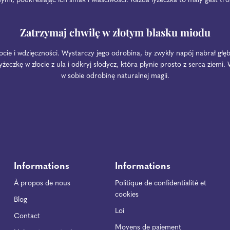
mi, podkreślając ich smak i właściwości. Każda łyżeczka to mały gest trosk
Zatrzymaj chwilę w złotym blasku miodu
cie i wdzięczności. Wystarczy jego odrobina, by zwykły napój nabrał głębi
yżeczkę w złocie z ula i odkryj słodycz, która płynie prosto z serca ziemi
w sobie odrobinę naturalnej magii.
Informations
Informations
À propos de nous
Politique de confidentialité et
cookies
Blog
Loi
Contact
Moyens de paiement