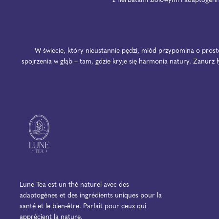
z herbatami ziołowymi i adaptogenny
W świecie, który nieustannie pędzi, miód przypomina o prosto
spojrzenia w głąb – tam, gdzie kryje się harmonia natury. Zanurz ł
Lune Tea est un thé naturel avec des
adaptogènes et des ingrédients uniques pour la
santé et le bien-être. Parfait pour ceux qui
apprécient la nature.