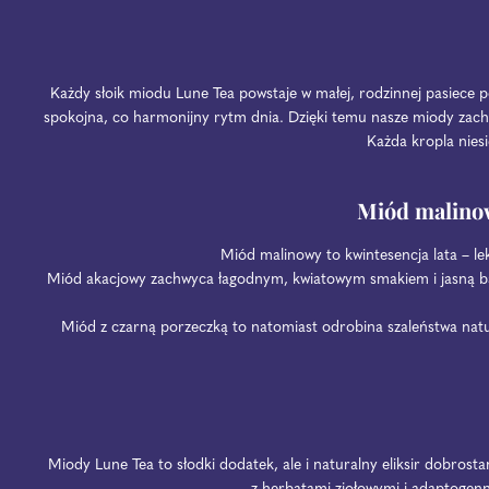
Każdy słoik miodu Lune Tea powstaje w małej, rodzinnej pasiece po
spokojna, co harmonijny rytm dnia. Dzięki temu nasze miody zacho
Każda kropla niesie
Miód malinow
Miód malinowy to kwintesencja lata – l
Miód akacjowy zachwyca łagodnym, kwiatowym smakiem i jasną ba
Miód z czarną porzeczką to natomiast odrobina szaleństwa natur
Miody Lune Tea to słodki dodatek, ale i naturalny eliksir dobrost