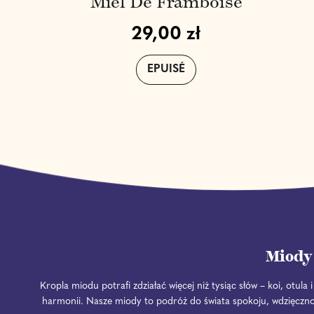
Miel De Framboise
29,00 zł
Prix normal
EPUISÉ
,
MIEL
DE
FRAMBOISE
Miody 
Kropla miodu potrafi zdziałać więcej niż tysiąc słów – koi, otu
harmonii. Nasze miody to podróż do świata spokoju, wdzięczno