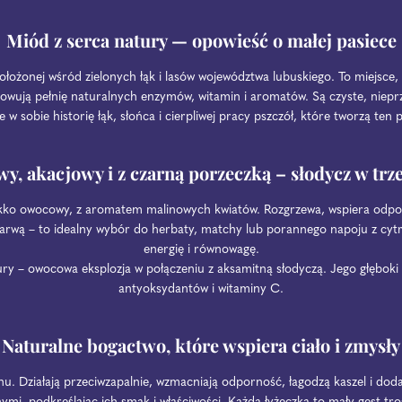
Miód z serca natury — opowieść o małej pasiece
łożonej wśród zielonych łąk i lasów województwa lubuskiego. To miejsce, 
wują pełnię naturalnych enzymów, witamin i aromatów. Są czyste, nieprzet
 w sobie historię łąk, słońca i cierpliwej pracy pszczół, które tworzą ten p
y, akacjowy i z czarną porzeczką – słodycz w trz
ekko owocowy, z aromatem malinowych kwiatów. Rozgrzewa, wspiera odpor
rwą – to idealny wybór do herbaty, matchy lub porannego napoju z cytr
energię i równowagę.
y – owocowa eksplozja w połączeniu z aksamitną słodyczą. Jego głęboki 
antyoksydantów i witaminy C.
Naturalne bogactwo, które wspiera ciało i zmysły
anu. Działają przeciwzapalnie, wzmacniają odporność, łagodzą kaszel i dod