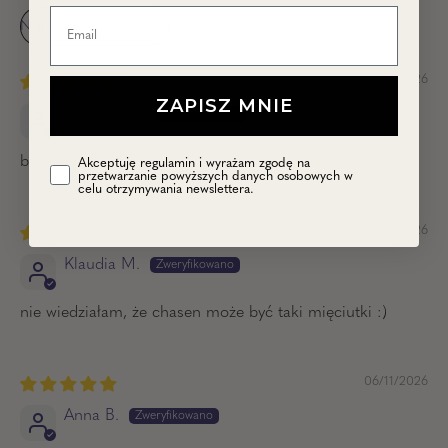
Sort by
08/08/2026
ZAPISZ MNIE
Anonimowy
bardzo polecam
Akceptuję regulamin i wyrażam zgodę na
przetwarzanie powyższych danych osobowych w
celu otrzymywania newslettera.
08/06/2026
Klaudia M.
nie wiedziałam, że chasen może być taki mięciutki :)
06/11/2026
Anna B.