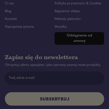
u
O nas
Polityka prywatności & Cookies
s
Blog
Regulamin sklepu
a
Kontakt
Metody płatności
Najczęstsze pytania
Wysyłka
Odstąpienie od
umowy
Zapisz się do newslettera
Otrzymuj oferty specjalne i jako pierwszy poznaj nowe produkty.
Adres e-mail
SUBSKRYBUJ