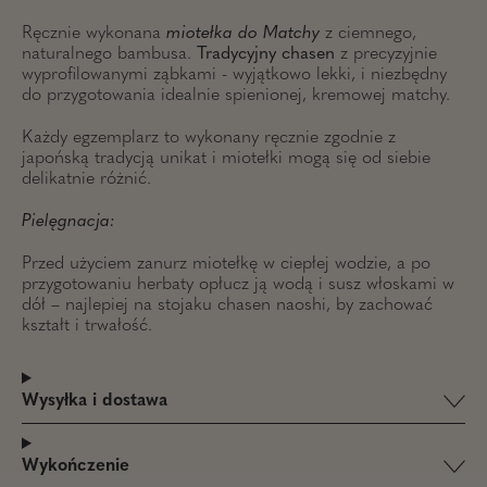
Ręcznie wykonana
miotełka do Matchy
z ciemnego,
naturalnego bambusa.
Tr
adycyjny
chasen
z precyzyjnie
wyprofilowanymi ząbkami - wyjątkowo l
ekki, i niezbędny
do przygotowania idealnie spienionej, kremowej matchy.
Każdy egzemplarz to
wykonany ręcznie zgodnie z
japońską tradycją unikat i miotełki mogą się od siebie
delikatnie różnić.
Pielęgnacja:
Przed użyciem zanurz miotełkę w ciepłej wodzie, a po
przygotowaniu herbaty opłucz ją wodą i susz włoskami w
dół – najlepiej na stojaku
chasen naoshi
, by zachować
kształt i trwałość.
Wysyłka i dostawa
Wykończenie