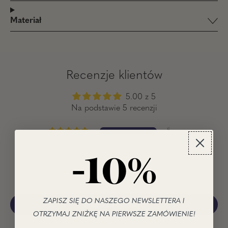
Materiał
Recenzje klientów
5.00 z 5
Na podstawie 5 recenzji
5
0
-10%
0
0
0
ZAPISZ SIĘ DO NASZEGO NEWSLETTERA I
Napisz recenzję
OTRZYMAJ ZNIŻKĘ NA PIERWSZE ZAMÓWIENIE!