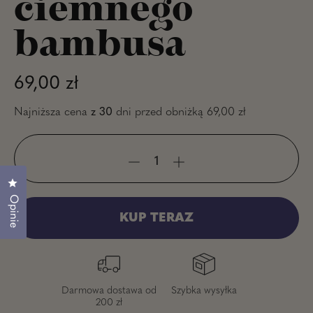
ciemnego
bambusa
Normalna cena
69,00 zł
Najniższa cena
z 30
dni przed obniżką
69,00 zł
Kliknij, aby otworzyć okno dialogowe opinii
Opinie
KUP TERAZ
Darmowa dostawa od
Szybka wysyłka
200 zł