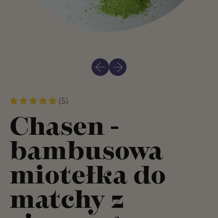
Poprzedni slajd
Następny slajd
(5)
Chasen -
bambusowa
miotełka do
matchy z