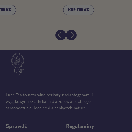
e
ł
Normalna cena
RAZ
KUP TERAZ
k
,
a
hashaku
Chasen
d
-
o
Poprzedni slajd
Następny slajd
ambusowa
bambusowa
m
żeczka
miotełka
a
o
do
t
tchy
matchy
c
z
h
snego
jasnego
y
ambusa
bambusa
z
j
a
s
n
Lune Tea to naturalne herbaty z adaptogenami i
e
g
wyjątkowymi składnikami dla zdrowia i dobrego
o
samopoczucia. Idealne dla ceniących naturę.
b
a
m
Sprawdź
Regulaminy
b