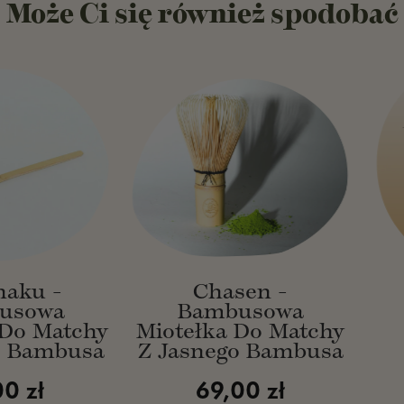
Może Ci się również spodobać
C
h
a
s
e
n
-
b
a
m
b
u
s
ku -
Chasen -
o
w
sowa
Bambusowa
a
o Matchy
Miotełka Do Matchy
m
 Bambusa
Z Jasnego Bambusa
i
o
Normal
 zł
69,00 zł
t