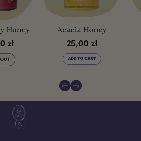
e
y
 Honey
Acacia Honey
B
zł
25,00 zł
Regular price
ADD TO CART
UT
Regular p
,
SPBERRY
Acacia
NEY
honey
Previous slide
Next slide