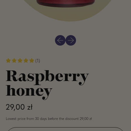
Previous slide
Next slide
(1)
Raspberry
honey
Regular price
29,00 zł
Lowest price from 30 days before the discount
29,00 zł