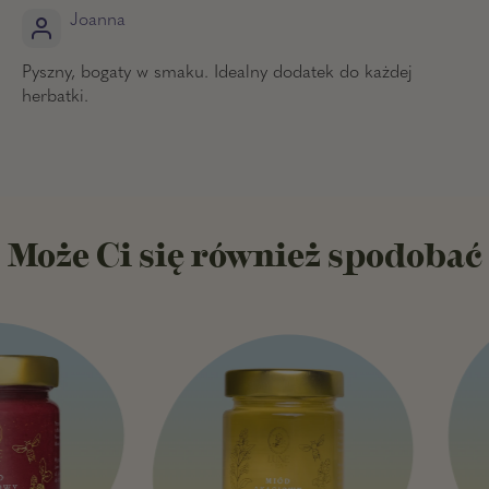
Joanna
Pyszny, bogaty w smaku. Idealny dodatek do każdej
herbatki.
Może Ci się również spodobać
A
c
a
c
i
a
h
o
n