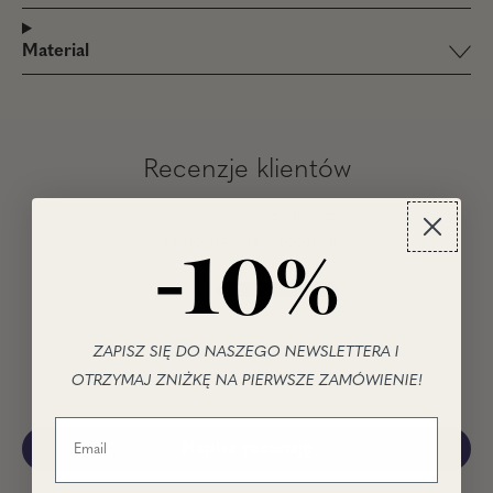
Material
Recenzje klientów
5.00 z 5
Na podstawie 1 recenzji
-10%
1
0
0
ZAPISZ SIĘ DO NASZEGO NEWSLETTERA I
0
OTRZYMAJ ZNIŻKĘ NA PIERWSZE ZAMÓWIENIE!
0
Napisz recenzję