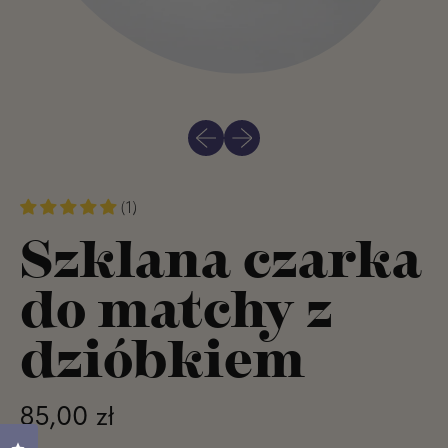
Previous slide
Next slide
(1)
Szklana czarka
do matchy z
dzióbkiem
Regular price
85,00 zł