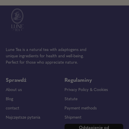
do
do
m
t
matchy
matchy
a
c
z
z
t
h
jasnego
jasnego
c
y
bambusa
bambusa
h
z
y
j
z
a
j
s
a
n
Lune Tea is a natural tea with adaptogens and
s
e
n
g
unique ingredients for health and well-being.
e
o
Perfect for those who appreciate nature.
g
b
o
a
b
m
Sprawdź
Regulaminy
a
b
m
u
About us
Privacy Policy & Cookies
b
s
Blog
Statute
u
a
s
contact
Payment methods
a
Najczęstsze pytania
Shipment
Odstąpienie od