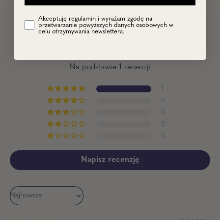
Akceptuję regulamin i wyrażam zgodę na
przetwarzanie powyższych danych osobowych w
celu otrzymywania newslettera.
Recenzje klientów
5.00 z 5
Na podstawie 1 recenzji
1
0
0
0
0
Napisz recenzję
Sort by