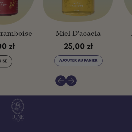
a
c
i
a
ramboise
Miel D'acacia
M
 zł
25,00 zł
Prix normal
Prix nor
AJOUTER AU PANIER
É
,
EL
Miel
Diapositive précédente
Diapositive suivante
d'acacia
AMBOISE