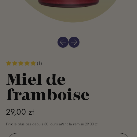
Diapositive précédente
Diapositive suivante
(1)
Miel de
framboise
Prix normal
29,00 zł
Prix ​​le plus bas depuis 30 jours avant la remise
29,00 zł