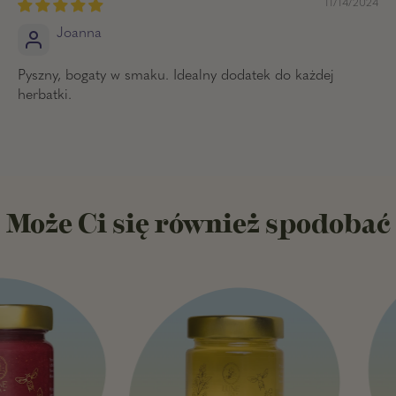
11/14/2024
Joanna
Pyszny, bogaty w smaku. Idealny dodatek do każdej
herbatki.
Może Ci się również spodobać
M
i
e
l
d
'
a
c