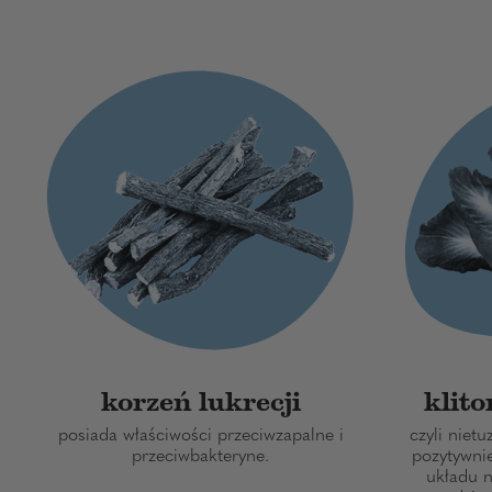
korzeń lukrecji
klito
posiada właściwości przeciwzapalne i
czyli nietu
przeciwbakteryne.
pozytywni
układu 