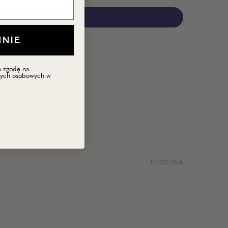
MNIE
m zgodę na
nych osobowych w
.
07/21/2026