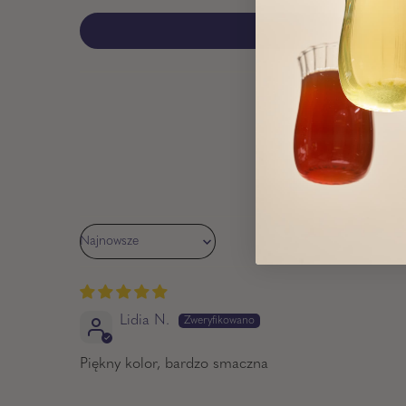
Sort by
Lidia N.
Piękny kolor, bardzo smaczna