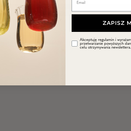
Napisz recenzję
ZAPISZ 
Akceptuję regulamin i wyraża
przetwarzanie powyższych da
celu otrzymywania newslettera
100.0