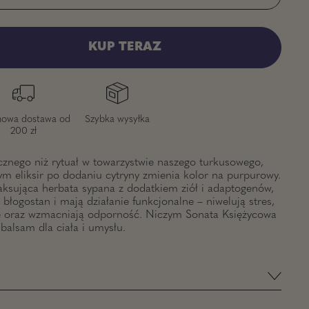
KUP TERAZ
owa dostawa od
Szybka wysyłka
200 zł
cznego niż rytuał w towarzystwie naszego turkusowego,
ym eliksir po dodaniu cytryny zmienia kolor na purpurowy.
aksująca herbata sypana z dodatkiem ziół i adaptogenów,
błogostan i mają działanie funkcjonalne – niwelują stres,
ne oraz wzmacniają odporność. Niczym Sonata Księżycowa
balsam dla ciała i umysłu.