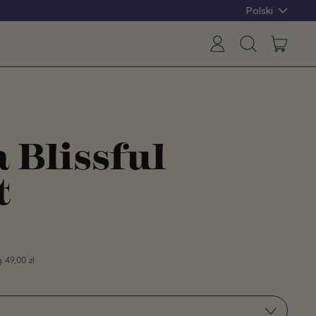
Polski
rzecz
Zaloguj
Przeszukaj
Koszyk
sie
naszą
witrynę
 Blissful
t
ą
49,00 zł