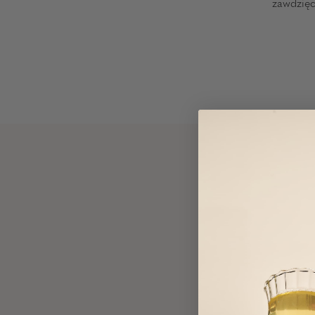
zawdzię