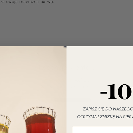
cza swoją magiczną barwę.
Recenzje klientów
-1
4.81 z 5
Na podstawie 72 recenzji
64
4
ZAPISZ SIĘ DO NASZEGO
3
OTRZYMAJ ZNIŻKĘ NA PIER
0
1