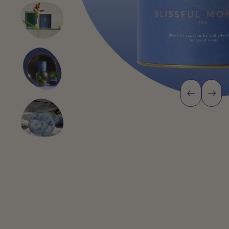
Poprzedni s
Następ