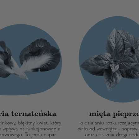
ria ternateńska
mięta pieprz
zinkowy, błękitny kwiat, który
o działaniu rozkurczajacy
e wpływa na funkcjonowanie
ciało od wewnątrz - poprawi
nerwowego. To jemu napar
oraz udrażnia drogi odd