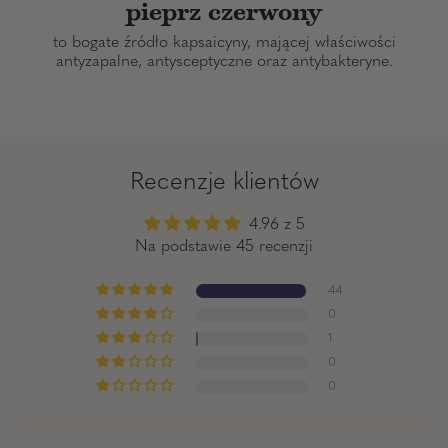
pieprz czerwony
to bogate źródło kapsaicyny, mającej właściwości
antyzapalne, antysceptyczne oraz antybakteryne.
Recenzje klientów
4.96 z 5
Na podstawie 45 recenzji
44
0
1
0
0