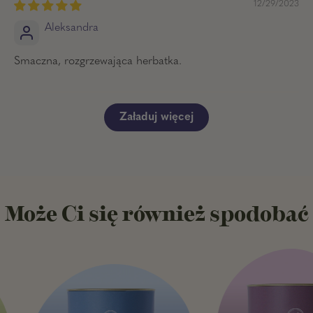
12/29/2023
Aleksandra
Smaczna, rozgrzewająca herbatka.
Załaduj więcej
Może Ci się również spodobać
H
H
e
e
r
r
b
b
a
a