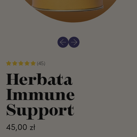
Poprzedni slajd
Następny slajd
(45)
Herbata
Immune
Support
Normalna cena
45,00 zł