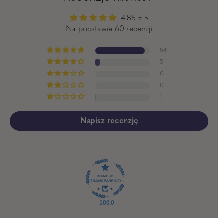
4.85 z 5
Na podstawie 60 recenzji
54
5
0
0
1
Napisz recenzję
100.0