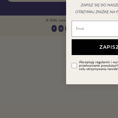
ZAPISZ SIĘ DO NAS
OTRZYMAJ ZNIŻKĘ NA 
© 2026,
Lune Tea
.
Facebook
Instagram
Email
Akceptowane
płatności
ZAPIS
Akceptuję regulamin i wy
przetwarzanie powyższyc
celu otrzymywania newslet