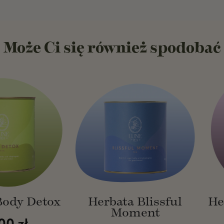
Może Ci się również spodobać
H
e
r
b
a
t
a
B
l
i
s
s
f
 Detox
Herbata Blissful
Herbat
u
l
Moment
M