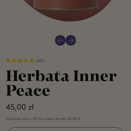
Poprzedni slajd
Następny slajd
(60)
Herbata Inner
Peace
Normalna cena
45,00 zł
Najniższa cena
z 30
dni przed obniżką
45,00 zł