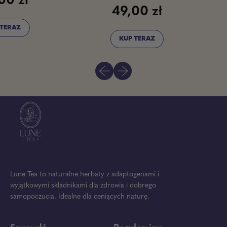
ł
35,
o
49,00 zł
m
Normalna c
e
Normalna cena
n
KUP TERAZ
t
a
,
Herbata
Poprzedni slajd
Następny slajd
Blissful
Moment
Lune Tea to naturalne herbaty z adaptogenami i
wyjątkowymi składnikami dla zdrowia i dobrego
samopoczucia. Idealne dla ceniących naturę.